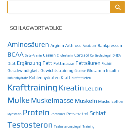
SCHLAGWORTWOLKE
Aminosäuren
Arginin
Arthrose
Bankpressen
Ausdauer
BCAA
Casein
Cortisol
Beta-Alanin
Cholesterin
Cortisolspiegel
DHEA
Ergänzung
Fett
Fettsäuren
Diät
Fettmasse
Fischöl
Geschwindigkeit
Gewichtstraining
Glutamin
Insulin
Glucose
Kohlenhydraten
Kraft
Kohlenhydrate
Kraftathleten
Krafttraining
Kreatin
Leucin
Molke
Muskelmasse
Muskeln
Muskelzellen
Protein
Schlaf
Resveratrol
Myostatin
Radfahrer
Testosteron
Testosteronspiegel
Training