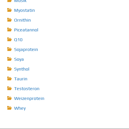
Musik
Myostatin
Ornithin
Piceatannol
Q10
Sojaprotein
Soya
Synthol
Taurin
Testosteron
Weizenprotein
Whey