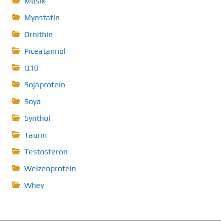
Musik
Myostatin
Ornithin
Piceatannol
Q10
Sojaprotein
Soya
Synthol
Taurin
Testosteron
Weizenprotein
Whey