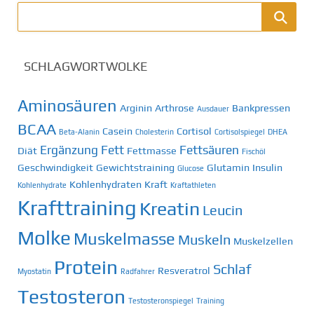
SCHLAGWORTWOLKE
Aminosäuren
Arginin
Arthrose
Bankpressen
Ausdauer
BCAA
Casein
Cortisol
Beta-Alanin
Cholesterin
Cortisolspiegel
DHEA
Ergänzung
Fett
Fettsäuren
Diät
Fettmasse
Fischöl
Geschwindigkeit
Gewichtstraining
Glutamin
Insulin
Glucose
Kohlenhydraten
Kraft
Kohlenhydrate
Kraftathleten
Krafttraining
Kreatin
Leucin
Molke
Muskelmasse
Muskeln
Muskelzellen
Protein
Schlaf
Resveratrol
Myostatin
Radfahrer
Testosteron
Testosteronspiegel
Training