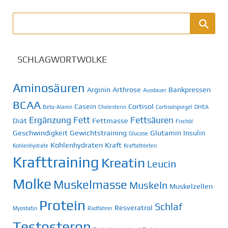
SCHLAGWORTWOLKE
Aminosäuren
Arginin
Arthrose
Bankpressen
Ausdauer
BCAA
Casein
Cortisol
Beta-Alanin
Cholesterin
Cortisolspiegel
DHEA
Ergänzung
Fett
Fettsäuren
Diät
Fettmasse
Fischöl
Geschwindigkeit
Gewichtstraining
Glutamin
Insulin
Glucose
Kohlenhydraten
Kraft
Kohlenhydrate
Kraftathleten
Krafttraining
Kreatin
Leucin
Molke
Muskelmasse
Muskeln
Muskelzellen
Protein
Schlaf
Resveratrol
Myostatin
Radfahrer
Testosteron