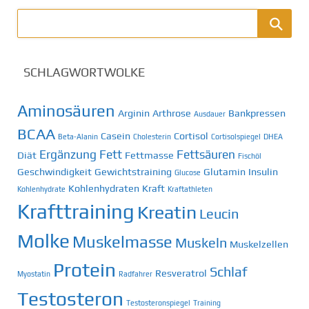
SCHLAGWORTWOLKE
Aminosäuren
Arginin
Arthrose
Bankpressen
Ausdauer
BCAA
Casein
Cortisol
Beta-Alanin
Cholesterin
Cortisolspiegel
DHEA
Ergänzung
Fett
Fettsäuren
Diät
Fettmasse
Fischöl
Geschwindigkeit
Gewichtstraining
Glutamin
Insulin
Glucose
Kohlenhydraten
Kraft
Kohlenhydrate
Kraftathleten
Krafttraining
Kreatin
Leucin
Molke
Muskelmasse
Muskeln
Muskelzellen
Protein
Schlaf
Resveratrol
Myostatin
Radfahrer
Testosteron
Testosteronspiegel
Training