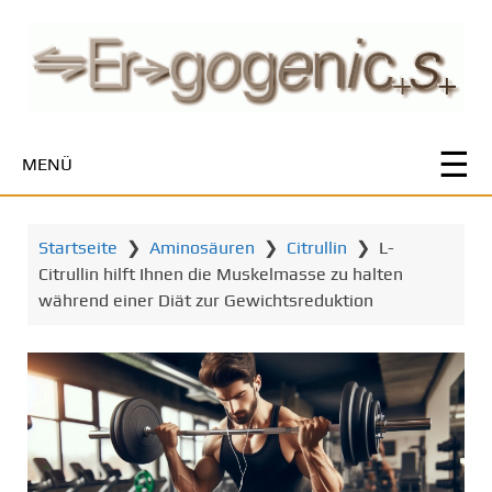
Z
u
m
H
a
u
MENÜ
p
t
i
Startseite
❯
Aminosäuren
❯
Citrullin
❯
L-
n
Citrullin hilft Ihnen die Muskelmasse zu halten
h
während einer Diät zur Gewichtsreduktion
a
l
t
s
p
r
i
n