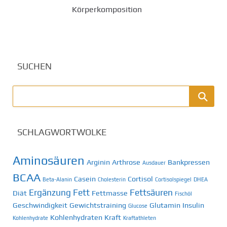
Körperkomposition
SUCHEN
SCHLAGWORTWOLKE
Aminosäuren
Arginin
Arthrose
Bankpressen
Ausdauer
BCAA
Casein
Cortisol
Beta-Alanin
Cholesterin
Cortisolspiegel
DHEA
Ergänzung
Fett
Fettsäuren
Diät
Fettmasse
Fischöl
Geschwindigkeit
Gewichtstraining
Glutamin
Insulin
Glucose
Kohlenhydraten
Kraft
Kohlenhydrate
Kraftathleten