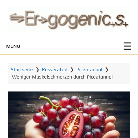
Z
u
m
H
a
u
MENÜ
p
t
i
Startseite
❯
Resveratrol
❯
Piceatannol
❯
n
Weniger Muskelschmerzen durch Piceatannol
h
a
l
t
s
p
r
i
n