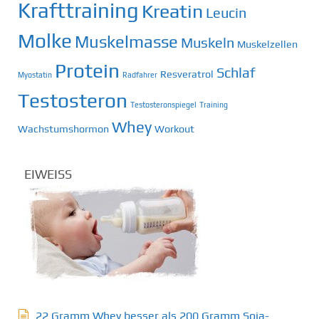
Krafttraining
Kreatin
Leucin
Molke
Muskelmasse
Muskeln
Muskelzellen
Protein
Schlaf
Resveratrol
Myostatin
Radfahrer
Testosteron
Testosteronspiegel
Training
Whey
Wachstumshormon
Workout
EIWEISS
22 Gramm Whey besser als 200 Gramm Soja-