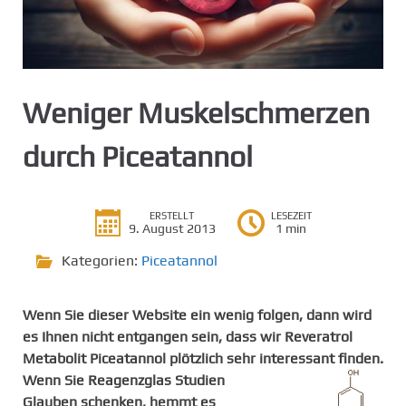
g
e
n
Weniger Muskelschmerzen
durch Piceatannol
ERSTELLT
LESEZEIT
9. August 2013
1 min
Kategorien:
Piceatannol
Wenn Sie dieser Website ein wenig folgen, dann wird
es Ihnen nicht entgangen sein, dass wir Reveratrol
Metabolit Piceatannol plötzlich sehr interessant finden.
Wenn Sie Reagenzglas Studien
Glauben schenken, hemmt es