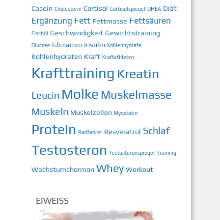
Casein
Cortisol
Diät
Cholesterin
Cortisolspiegel
DHEA
Ergänzung
Fett
Fettsäuren
Fettmasse
Geschwindigkeit
Gewichtstraining
Fischöl
Glutamin
Insulin
Glucose
Kohlenhydrate
Kohlenhydraten
Kraft
Kraftathleten
Krafttraining
Kreatin
Molke
Muskelmasse
Leucin
Muskeln
Muskelzellen
Myostatin
Protein
Schlaf
Resveratrol
Radfahrer
Testosteron
Testosteronspiegel
Training
Whey
Wachstumshormon
Workout
EIWEISS