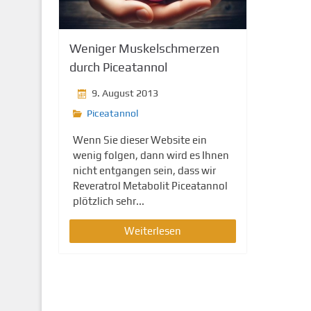
g
e
n
Weniger Muskelschmerzen
durch Piceatannol
9. August 2013
Piceatannol
Wenn Sie dieser Website ein
wenig folgen, dann wird es Ihnen
nicht entgangen sein, dass wir
Reveratrol Metabolit Piceatannol
plötzlich sehr...
Weiterlesen