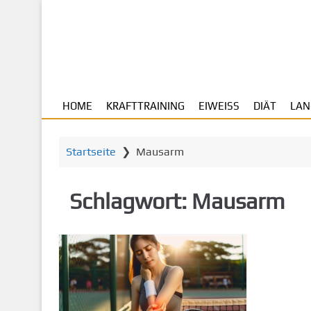
Z
u
m
H
a
u
HOME
KRAFTTRAINING
EIWEISS
DIÄT
LAN
p
t
i
Startseite
❯
Mausarm
n
h
a
Schlagwort:
Mausarm
l
t
s
p
r
i
n