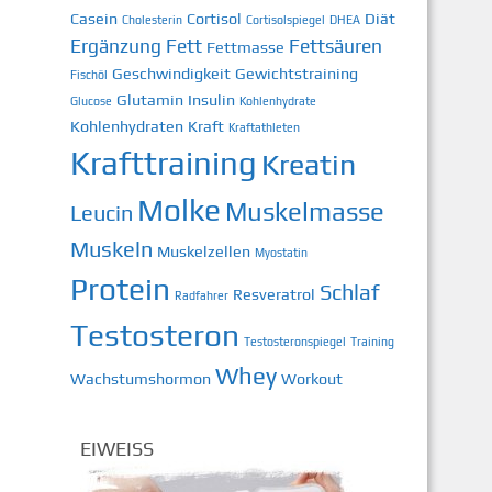
Casein
Cortisol
Diät
Cholesterin
Cortisolspiegel
DHEA
Ergänzung
Fett
Fettsäuren
Fettmasse
Geschwindigkeit
Gewichtstraining
Fischöl
Glutamin
Insulin
Glucose
Kohlenhydrate
Kohlenhydraten
Kraft
Kraftathleten
Krafttraining
Kreatin
Molke
Muskelmasse
Leucin
Muskeln
Muskelzellen
Myostatin
Protein
Schlaf
Resveratrol
Radfahrer
Testosteron
Testosteronspiegel
Training
Whey
Wachstumshormon
Workout
EIWEISS