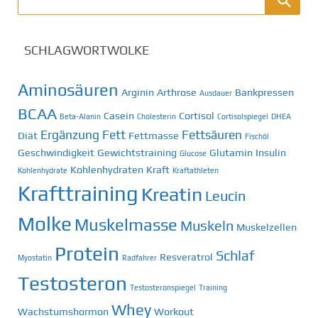
SCHLAGWORTWOLKE
Aminosäuren
Arginin
Arthrose
Bankpressen
Ausdauer
BCAA
Casein
Cortisol
Beta-Alanin
Cholesterin
Cortisolspiegel
DHEA
Ergänzung
Fett
Fettsäuren
Diät
Fettmasse
Fischöl
Geschwindigkeit
Gewichtstraining
Glutamin
Insulin
Glucose
Kohlenhydraten
Kraft
Kohlenhydrate
Kraftathleten
Krafttraining
Kreatin
Leucin
Molke
Muskelmasse
Muskeln
Muskelzellen
Protein
Schlaf
Resveratrol
Myostatin
Radfahrer
Testosteron
Testosteronspiegel
Training
Whey
Wachstumshormon
Workout